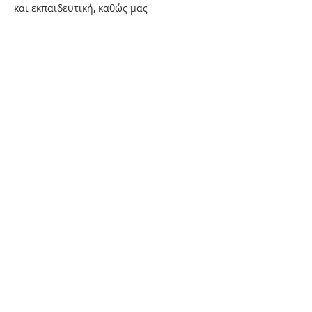
και εκπαιδευτική, καθώς μας 
υπενθυμίζει πόσο σημαντική είναι η 
ανακύκλωση για το σπίτι μας, τον 
πλανήτη μας και τη ζωή μας.
ΣΥΝΤΕΛΕΣΤΕΣ
Περισσότερα
Εισιτήρια
Η πώληση τελείωσε
Τιμή
7,55 €