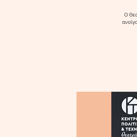
Ο Θεα
ανοίγο