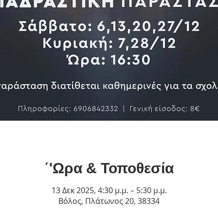
΄'Ωρα & Τοποθεσία
13 Δεκ 2025, 4:30 μ.μ. – 5:30 μ.μ.
Βόλος, Πλάτωνος 20, 38334