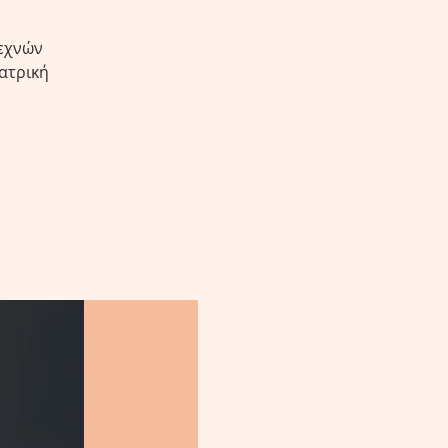
Τεχνών
εατρική