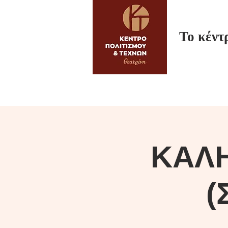
Το κέντ
ΚΑΛ
(