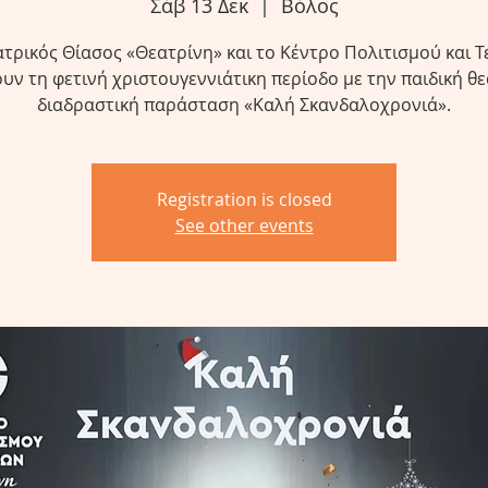
Σάβ 13 Δεκ
  |  
Βόλος
τρικός Θίασος «Θεατρίνη» και το Κέντρο Πολιτισμού και 
υν τη φετινή χριστουγεννιάτικη περίοδο με την παιδική θ
διαδραστική παράσταση «Καλή Σκανδαλοχρονιά».
Registration is closed
See other events