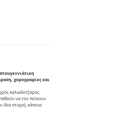
ιστουγεννιάτικη 
ραση, χορογραφίες και 
νηρός καλικάντζαρος 
σπαθούν να τον πείσουν 
 ίδια στιγμή, κάποια 