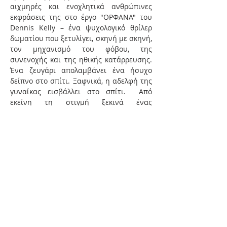
αιχμηρές και ενοχλητικά ανθρώπινες 
εκφράσεις της στο έργο "ΟΡΦΑΝΑ" του 
Dennis Kelly – ένα ψυχολογικό θρίλερ 
δωματίου που ξετυλίγει, σκηνή με σκηνή, 
τον μηχανισμό του φόβου, της 
συνενοχής και της ηθικής κατάρρευσης. 
Ένα ζευγάρι απολαμβάνει ένα ήσυχο 
δείπνο στο σπίτι. Ξαφνικά, η αδελφή της 
γυναίκας εισβάλλει στο σπίτι.  Από 
εκείνη τη στιγμή ξεκινά ένας 
σπειροειδής διάλογος, γεμάτος σιωπές, 
παγίδες και αποκαλύψεις. Πόσο μακριά 
μπορεί να φτάσει κανείς για να 
προστατεύσει την «οικογένεια»; Και ποιο 
είναι το τίμημα όταν η ασφάλεια 
χτίζεται πάνω στον φόβο του. Ένα 
κείμενο που δεν αφήνει περιθώριο για 
ουδέτερες θέσεις. Οι ήρωές του δεν είναι 
θύτες ή θύματα –…
Περισσότερα