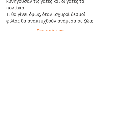
κυνηγούσαν τις γάτες και οι γάτες τα 
ποντίκια.
Τι θα γίνει όμως, όταν ισχυροί δεσμοί 
φιλίας θα αναπτυχθούν ανάμεσα σε ζώα;
Περισσότερα
Εισιτήρια
Η πώληση τελείωσε
Τιμή
7,55 €
Κοινή χρήση αυτής της
εκδήλωσης